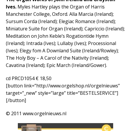
Ives.
Myles Hartley plays the Organ of Harris
Manchester College, Oxford. Alla Marcia (Ireland);
Sursum Corda (Ireland); Elegiac Romance (Ireland);
Miniature Suite for Organ (Ireland); Capriccio (Ireland);
Meditation on John Keble’s Rogationtide Hymn
(Ireland); Intrada (Ives); Lullaby (Ives); Processional
(Ives); Elegy fom A Downland Suite (Ireland/Rowley);
The Holy Boy – A Carol of the Nativity (Ireland);
Cavatina (Ireland); Epic March (Ireland/Gower).
cd PRCD1054 € 18,50
[button link=”http://www.orgelshop.nl/orgelnieuws”
target=”_new” style=”large” title=”BESTELSERVICE”]
[/button]
© 2011 www.orgelnieuws.nl