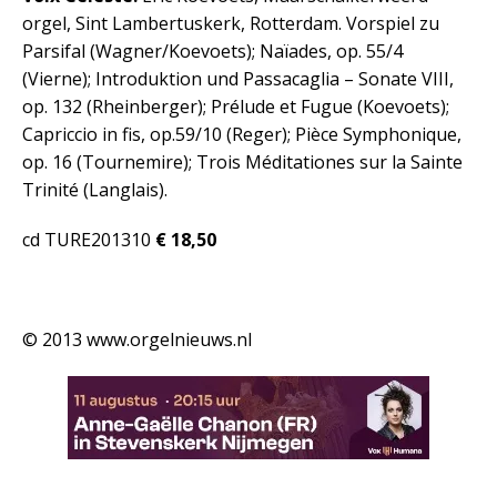
orgel, Sint Lambertuskerk, Rotterdam. Vorspiel zu
Parsifal (Wagner/Koevoets); Naïades, op. 55/4
(Vierne); Introduktion und Passacaglia – Sonate VIII,
op. 132 (Rheinberger); Prélude et Fugue (Koevoets);
Capriccio in fis, op.59/10 (Reger); Pièce Symphonique,
op. 16 (Tournemire); Trois Méditationes sur la Sainte
Trinité (Langlais).
cd TURE201310
€ 18,50
© 2013 www.orgelnieuws.nl