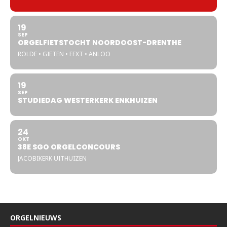
19
SEP
ORGELFIETSTOCHT NOORDOOST-DRENTHE
ROLDE • GIETEN • EEXT • ANLOO
19
SEP
STUDIEDAG WESTERKERK ENKHUIZEN
24
OKT
38E SGO ORGELCONCOURS
JACOBIKERK UITHUIZEN
ORGELNIEUWS