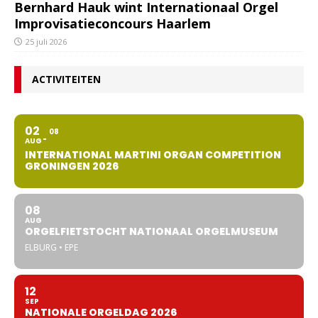
Bernhard Hauk wint Internationaal Orgel
Improvisatieconcours Haarlem
25 juli 2026
ACTIVITEITEN
02
08
AUG
INTERNATIONAL MARTINI ORGAN COMPETITION
GRONINGEN 2026
08
AUG
ORGELFIETSTOCHT NATIONAAL ORGELMUSEUM
ELBURG • EPE
12
SEP
NATIONALE ORGELDAG 2026