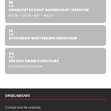
19
SEP
ORGELFIETSTOCHT NOORDOOST-DRENTHE
ROLDE • GIETEN • EEXT • ANLOO
19
SEP
STUDIEDAG WESTERKERK ENKHUIZEN
24
OKT
38E SGO ORGELCONCOURS
JACOBIKERK UITHUIZEN
ORGELNIEUWS
Contact met de redactie