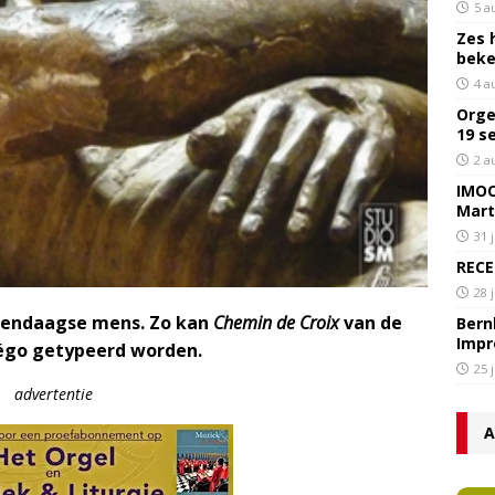
5 a
Zes 
bek
4 a
Orge
19 s
2 a
IMOC
Mart
31 
RECE
28 
edendaagse mens. Zo kan
Chemin de Croix
van de
Bern
Impr
llégo getypeerd worden.
25 
advertentie
A