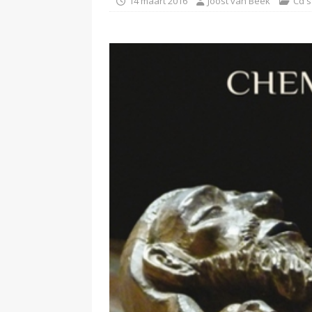
14 maart 2016
Joost van Beek
Cd's