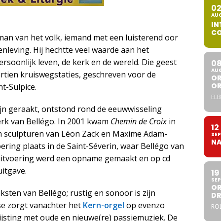
0
AU
IN
CO
man van het volk, iemand met een luisterend oor
nleving. Hij hechtte veel waarde aan het
ersoonlijk leven, de kerk en de wereld. Die geest
0
AU
ertien kruiswegstaties, geschreven voor de
OR
O
t-Sulpice.
ELB
ijn geraakt, ontstond rond de eeuwwisseling
erk van Bellégo. In 2001 kwam
Chemin de Croix
in
12
van sculpturen van Léon Zack en Maxime Adam-
SEP
NA
ering plaats in de Saint-Séverin, waar Bellégo van
uitvoering werd een opname gemaakt en op cd
uitgave.
19
SEP
OR
ksten van Bellégo; rustig en sonoor is zijn
DR
se zorgt vanachter het
Kern-orgel
op evenzo
ROL
jsting met oude en nieuwe(re) passiemuziek. De