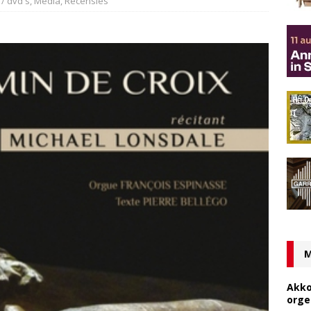
 / dvd's
,
Media
,
Recensies
M
Akko
orge