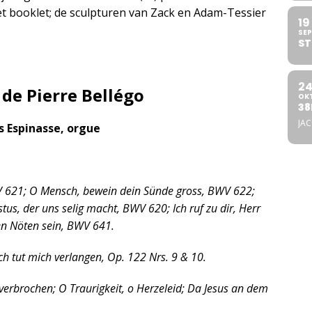
t booklet; de sculpturen van Zack en Adam-Tessier
19
SEP
ST
2
 de Pierre Bellégo
OK
38
JA
s Espinasse, orgue
V 621; O Mensch, bewein dein Sünde gross, BWV 622;
stus, der uns selig macht, BWV 620; Ich ruf zu dir, Herr
en Nöten sein, BWV 641.
ch tut mich verlangen, Op. 122 Nrs. 9 & 10.
 verbrochen; O Traurigkeit, o Herzeleid; Da Jesus an dem