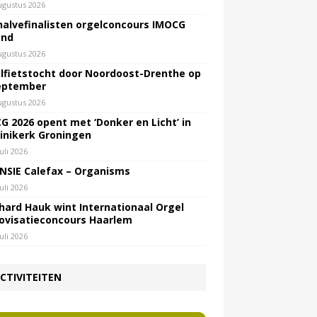
ugustus 2026
halvefinalisten orgelconcours IMOCG
end
ugustus 2026
lfietstocht door Noordoost-Drenthe op
eptember
ugustus 2026
G 2026 opent met ‘Donker en Licht’ in
inikerk Groningen
juli 2026
NSIE Calefax – Organisms
juli 2026
hard Hauk wint Internationaal Orgel
ovisatieconcours Haarlem
juli 2026
CTIVITEITEN