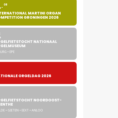
2
08
G
TERNATIONAL MARTINI ORGAN
MPETITION GRONINGEN 2026
8
G
GELFIETSTOCHT NATIONAAL
RGELMUSEUM
URG • EPE
TIONALE ORGELDAG 2026
GELFIETSTOCHT NOORDOOST-
ENTHE
DE • GIETEN • EEXT • ANLOO