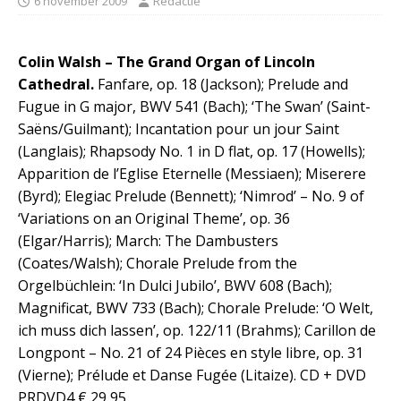
6 november 2009
Redactie
Colin Walsh – The Grand Organ of Lincoln
Cathedral.
Fanfare, op. 18 (Jackson); Prelude and
Fugue in G major, BWV 541 (Bach); ‘The Swan’ (Saint-
Saëns/Guilmant); Incantation pour un jour Saint
(Langlais); Rhapsody No. 1 in D flat, op. 17 (Howells);
Apparition de l’Eglise Eternelle (Messiaen); Miserere
(Byrd); Elegiac Prelude (Bennett); ‘Nimrod’ – No. 9 of
‘Variations on an Original Theme’, op. 36
(Elgar/Harris); March: The Dambusters
(Coates/Walsh); Chorale Prelude from the
Orgelbüchlein: ‘In Dulci Jubilo’, BWV 608 (Bach);
Magnificat, BWV 733 (Bach); Chorale Prelude: ‘O Welt,
ich muss dich lassen’, op. 122/11 (Brahms); Carillon de
Longpont – No. 21 of 24 Pièces en style libre, op. 31
(Vierne); Prélude et Danse Fugée (Litaize). CD + DVD
PRDVD4 € 29,95