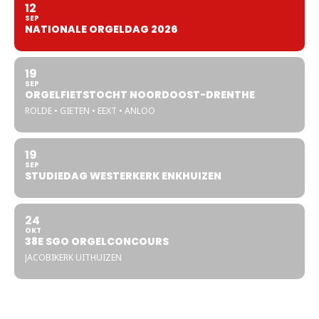
12
SEP
NATIONALE ORGELDAG 2026
19
SEP
ORGELFIETSTOCHT NOORDOOST-DRENTHE
ROLDE • GIETEN • EEXT • ANLOO
19
SEP
STUDIEDAG WESTERKERK ENKHUIZEN
24
OKT
38E SGO ORGELCONCOURS
JACOBIKERK UITHUIZEN