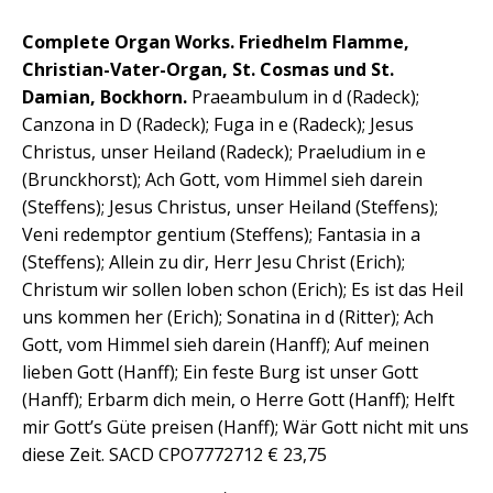
Complete Organ Works. Friedhelm Flamme,
Christian-Vater-Organ, St. Cosmas und St.
Damian, Bockhorn.
Praeambulum in d (Radeck);
Canzona in D (Radeck); Fuga in e (Radeck); Jesus
Christus, unser Heiland (Radeck); Praeludium in e
(Brunckhorst); Ach Gott, vom Himmel sieh darein
(Steffens); Jesus Christus, unser Heiland (Steffens);
Veni redemptor gentium (Steffens); Fantasia in a
(Steffens); Allein zu dir, Herr Jesu Christ (Erich);
Christum wir sollen loben schon (Erich); Es ist das Heil
uns kommen her (Erich); Sonatina in d (Ritter); Ach
Gott, vom Himmel sieh darein (Hanff); Auf meinen
lieben Gott (Hanff); Ein feste Burg ist unser Gott
(Hanff); Erbarm dich mein, o Herre Gott (Hanff); Helft
mir Gott’s Güte preisen (Hanff); Wär Gott nicht mit uns
diese Zeit. SACD CPO7772712 € 23,75