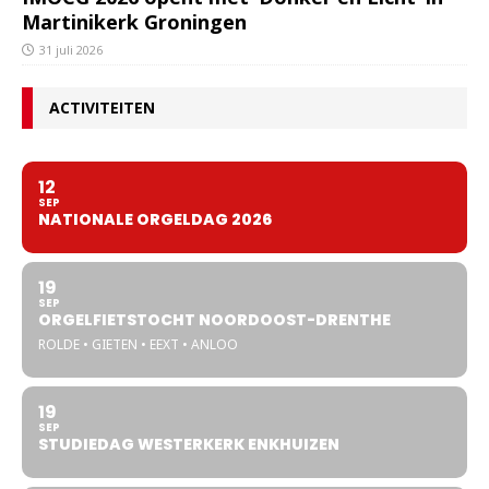
Martinikerk Groningen
31 juli 2026
ACTIVITEITEN
12
SEP
NATIONALE ORGELDAG 2026
19
SEP
ORGELFIETSTOCHT NOORDOOST-DRENTHE
ROLDE • GIETEN • EEXT • ANLOO
19
SEP
STUDIEDAG WESTERKERK ENKHUIZEN