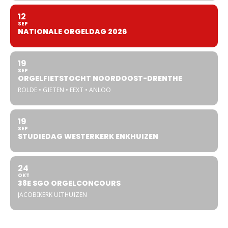
12
SEP
NATIONALE ORGELDAG 2026
19
SEP
ORGELFIETSTOCHT NOORDOOST-DRENTHE
ROLDE • GIETEN • EEXT • ANLOO
19
SEP
STUDIEDAG WESTERKERK ENKHUIZEN
24
OKT
38E SGO ORGELCONCOURS
JACOBIKERK UITHUIZEN