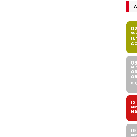
A
0
AU
IN
CO
0
AU
OR
O
ELB
12
SEP
NA
19
SEP