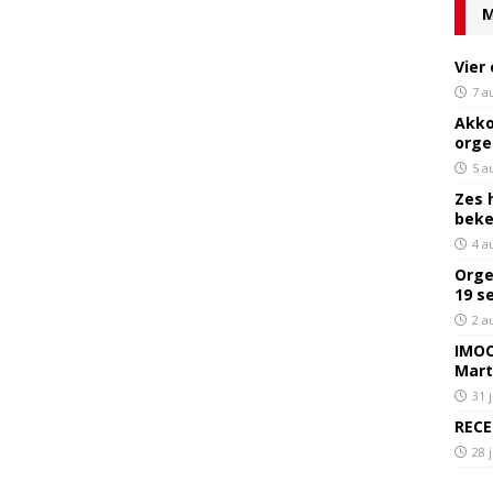
M
Vier
7 a
Akko
orge
5 a
Zes 
bek
4 a
Orge
19 s
2 a
IMOC
Mart
31 
RECE
28 