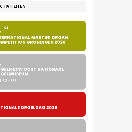
CTIVITEITEN
2
08
G
TERNATIONAL MARTINI ORGAN
MPETITION GRONINGEN 2026
8
G
GELFIETSTOCHT NATIONAAL
RGELMUSEUM
URG • EPE
TIONALE ORGELDAG 2026