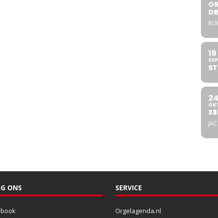
OR
DR
ROL
19
SEP
ST
2
OK
38
JA
G ONS
SERVICE
ebook
Orgelagenda.nl