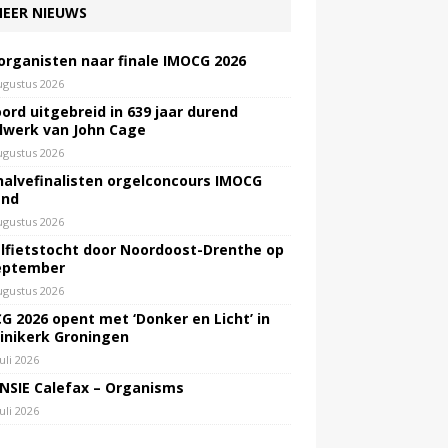
EER NIEUWS
 organisten naar finale IMOCG 2026
ugustus 2026
ord uitgebreid in 639 jaar durend
lwerk van John Cage
ugustus 2026
halvefinalisten orgelconcours IMOCG
end
ugustus 2026
lfietstocht door Noordoost-Drenthe op
eptember
ugustus 2026
G 2026 opent met ‘Donker en Licht’ in
inikerk Groningen
juli 2026
NSIE Calefax – Organisms
juli 2026