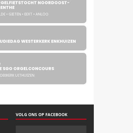
GELFIETSTOCHT NOORDOOST-
ENTHE
DE • GIETEN • EEXT • ANLOO
UDIEDAG WESTERKERK ENKHUIZEN
4
T
E SGO ORGELCONCOURS
COBIKERK UITHUIZEN
VOLG ONS OP FACEBOOK