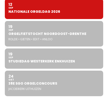
12
SEP
NATIONALE ORGELDAG 2026
19
SEP
ORGELFIETSTOCHT NOORDOOST-DRENTHE
ROLDE • GIETEN • EEXT • ANLOO
19
SEP
STUDIEDAG WESTERKERK ENKHUIZEN
24
OKT
38E SGO ORGELCONCOURS
JACOBIKERK UITHUIZEN