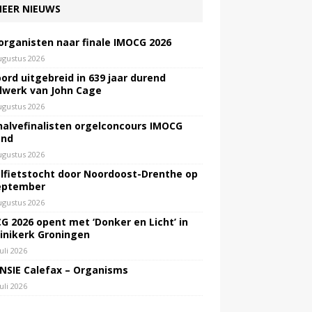
EER NIEUWS
 organisten naar finale IMOCG 2026
ugustus 2026
ord uitgebreid in 639 jaar durend
lwerk van John Cage
ugustus 2026
halvefinalisten orgelconcours IMOCG
end
ugustus 2026
lfietstocht door Noordoost-Drenthe op
eptember
ugustus 2026
G 2026 opent met ‘Donker en Licht’ in
inikerk Groningen
juli 2026
NSIE Calefax – Organisms
juli 2026