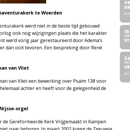
OR
DR
Bonaventurakerk te Woerden
ROL
nturakerk werd niet in de beste tijd gebouwd
19
orlog ook nog wijzigingen plaats die het karakter
SEP
ent werd vorig jaar gerestaureerd door Adema’s
ST
er dan ooit tevoren. Een bespreking door René
2
OK
38
man van Vliet
JA
man van Vliet een bewerking over Psalm 138 voor
og helemaal achter en heeft voor de gelegenheid de
Nijsse-orgel
oor de Gereformeerde Kerk Vrijgemaakt in Kampen
 niet naar behoren. In maart 2002 kreeg de Zeeuwse