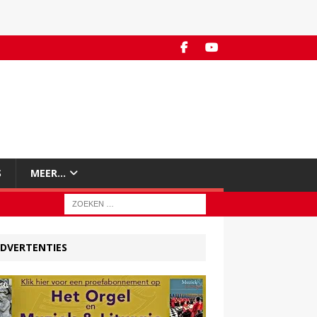
S
MEER…
DVERTENTIES