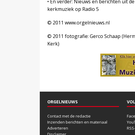
• En verder: Nieuws en berichten uit d
kerkmuziek op Radio 5
© 2011 www.orgelnieuws.nl
© 2011 fotografie: Gerco Schaap (Her
Kerk)
ORGELNIEUWS
VOL
Contact met de redactie
Fac
Inzenden berichten en materiaal
You
Adverteren
RSS
Disclaimer