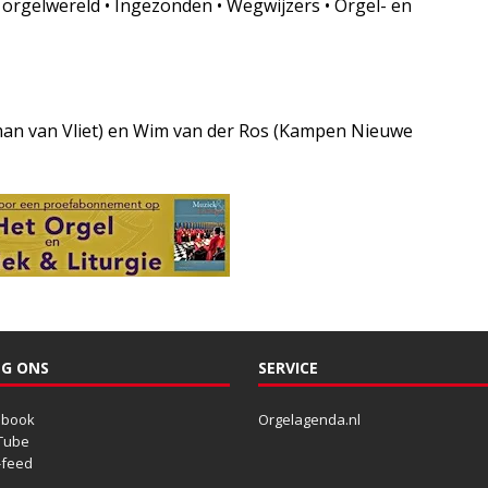
e orgelwereld • Ingezonden • Wegwijzers • Orgel- en
man van Vliet) en Wim van der Ros (Kampen Nieuwe
G ONS
SERVICE
ebook
Orgelagenda.nl
Tube
-feed