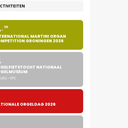
CTIVITEITEN
2
08
G
TERNATIONAL MARTINI ORGAN
MPETITION GRONINGEN 2026
8
G
GELFIETSTOCHT NATIONAAL
RGELMUSEUM
URG • EPE
TIONALE ORGELDAG 2026