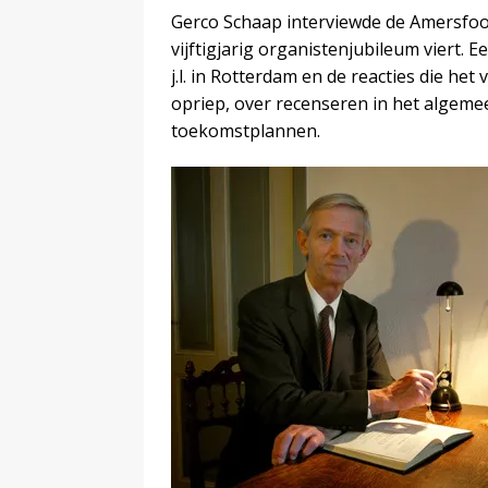
Gerco Schaap interviewde de Amersfoort
vijftigjarig organistenjubileum viert.
j.l. in Rotterdam en de reacties die he
opriep, over recenseren in het algemee
toekomstplannen.