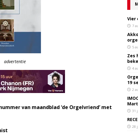
M
Vier
7 a
Akko
orge
5 a
Zes 
bek
advertentie
4 a
Orge
19 s
2 a
IMOC
Mart
rtnummer van maandblad ‘de Orgelvriend’ met
31 
RECE
28 
nist