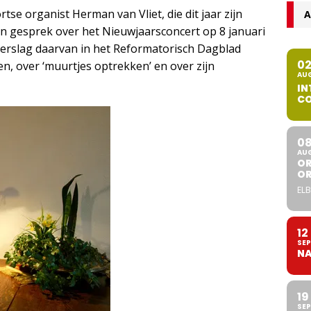
se organist Herman van Vliet, die dit jaar zijn
A
 Een gesprek over het Nieuwjaarsconcert op 8 januari
t verslag daarvan in het Reformatorisch Dagblad
0
n, over ‘muurtjes optrekken’ en over zijn
AU
IN
CO
0
AU
OR
O
ELB
12
SEP
NA
19
SEP