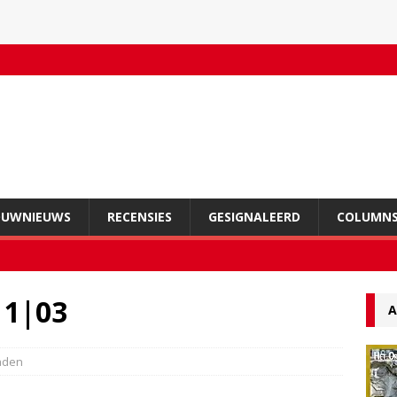
OUWNIEUWS
RECENSIES
GESIGNALEERD
COLUMN
11|03
A
aden