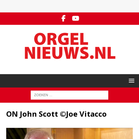
ON John Scott ©Joe Vitacco