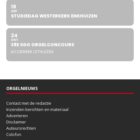
19
SEP
STUDIEDAG WESTERKERK ENKHUIZEN
24
OKT
38E SGO ORGELCONCOURS
JACOBIKERK UITHUIZEN
ORGELNIEUWS
Contact met de redactie
Inzenden berichten en materiaal
Adverteren
Disclaimer
Auteursrechten
Colofon