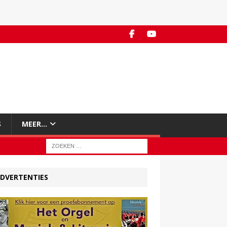
S
MEER…
DVERTENTIES