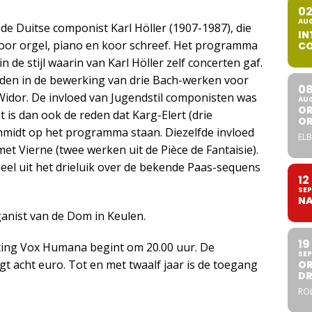
0
AU
de Duitse componist Karl Höller (1907-1987), die
IN
oor orgel, piano en koor schreef. Het programma
CO
n de stijl waarin van Karl Höller zelf concerten gaf.
vinden in de bewerking van drie Bach-werken voor
0
idor. De invloed van Jugendstil componisten was
AU
OR
 is dan ook de reden dat Karg-Elert (drie
O
hmidt op het programma staan. Diezelfde invloed
ELB
et Vierne (twee werken uit de Pièce de Fantaisie).
 deel uit het drieluik over de bekende Paas-sequens
12
SEP
NA
ganist van de Dom in Keulen.
19
hting Vox Humana begint om 20.00 uur. De
SEP
t acht euro. Tot en met twaalf jaar is de toegang
OR
DR
ROL