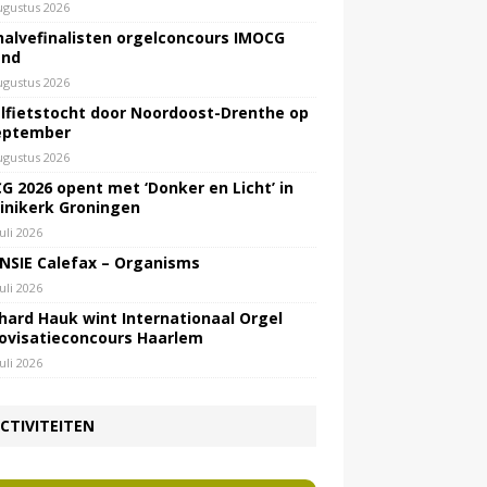
ugustus 2026
halvefinalisten orgelconcours IMOCG
end
ugustus 2026
lfietstocht door Noordoost-Drenthe op
eptember
ugustus 2026
G 2026 opent met ‘Donker en Licht’ in
inikerk Groningen
juli 2026
NSIE Calefax – Organisms
juli 2026
hard Hauk wint Internationaal Orgel
ovisatieconcours Haarlem
juli 2026
CTIVITEITEN