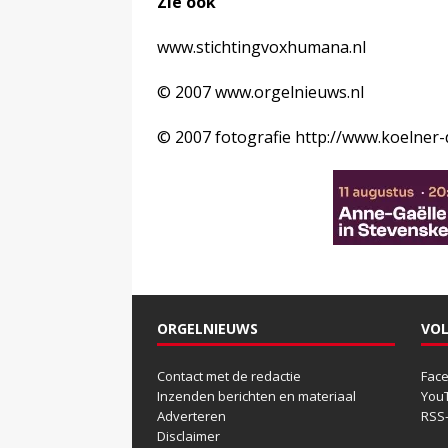
Zie ook
www.stichtingvoxhumana.nl
© 2007 www.orgelnieuws.nl
© 2007 fotografie http://www.koelner
ORGELNIEUWS
VOL
Contact met de redactie
Fac
Inzenden berichten en materiaal
You
Adverteren
RSS
Disclaimer