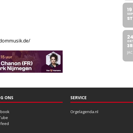
19
SEP
ST
2
-dommusik.de/
OK
38
JA
G ONS
SERVICE
ebook
Orgelagenda.nl
Tube
-feed