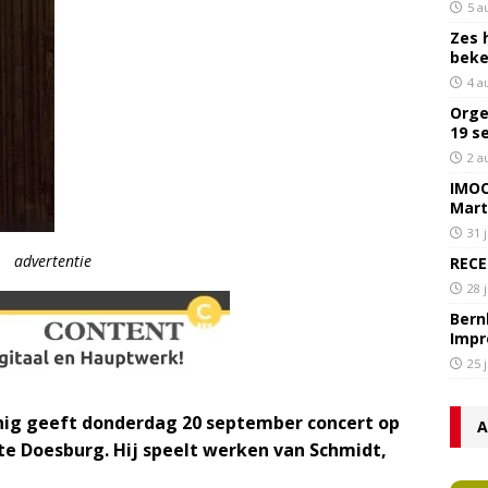
5 a
Zes 
bek
4 a
Orge
19 s
2 a
IMOC
Mart
31 
advertentie
RECE
28 
Bern
Impr
25 
nig geeft donderdag 20 september concert op
A
te Doesburg. Hij speelt werken van Schmidt,