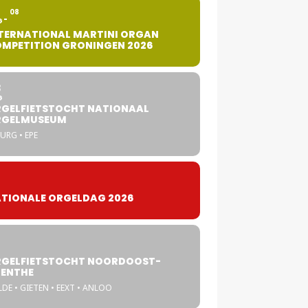
2
08
G
TERNATIONAL MARTINI ORGAN
MPETITION GRONINGEN 2026
8
G
GELFIETSTOCHT NATIONAAL
RGELMUSEUM
URG • EPE
TIONALE ORGELDAG 2026
GELFIETSTOCHT NOORDOOST-
ENTHE
DE • GIETEN • EEXT • ANLOO