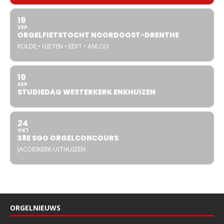
19
SEP
ORGELFIETSTOCHT NOORDOOST-DRENTHE
ROLDE • GIETEN • EEXT • ANLOO
19
SEP
STUDIEDAG WESTERKERK ENKHUIZEN
24
OKT
38E SGO ORGELCONCOURS
JACOBIKERK UITHUIZEN
ORGELNIEUWS