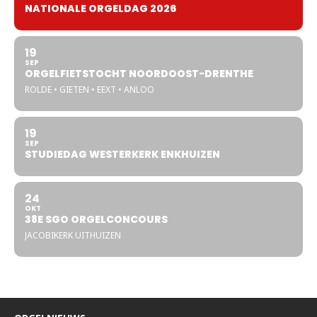
NATIONALE ORGELDAG 2026
19
SEP
ORGELFIETSTOCHT NOORDOOST-DRENTHE
ROLDE • GIETEN • EEXT • ANLOO
19
SEP
STUDIEDAG WESTERKERK ENKHUIZEN
24
OKT
38E SGO ORGELCONCOURS
JACOBIKERK UITHUIZEN