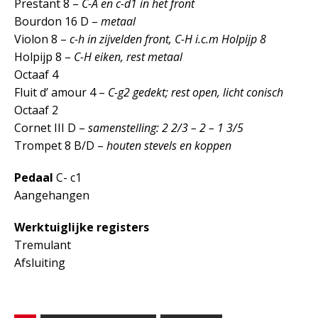
Prestant 8 –
C-A en c-d1 in het front
Bourdon 16 D –
metaal
Violon 8 –
c-h in zijvelden front, C-H i.c.m Holpijp 8
Holpijp 8 –
C-H eiken, rest metaal
Octaaf 4
Fluit d’ amour 4 –
C-g2 gedekt; rest open, licht conisch
Octaaf 2
Cornet III D –
samenstelling: 2 2/3 – 2 – 1 3/5
Trompet 8 B/D –
houten stevels en koppen
Pedaal
C- c1
Aangehangen
Werktuiglijke registers
Tremulant
Afsluiting