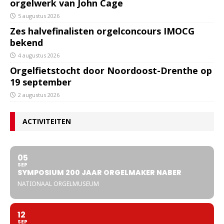
orgelwerk van John Cage
5 augustus 2026
Zes halvefinalisten orgelconcours IMOCG
bekend
4 augustus 2026
Orgelfietstocht door Noordoost-Drenthe op
19 september
2 augustus 2026
ACTIVITEITEN
05
SEP
SYMPOSIUM 200 JAAR ORGELMAKER NABER
NATIONAAL ORGELMUSEUM
12
SEP