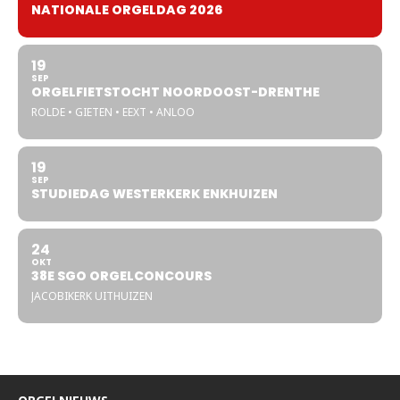
NATIONALE ORGELDAG 2026
19
SEP
ORGELFIETSTOCHT NOORDOOST-DRENTHE
ROLDE • GIETEN • EEXT • ANLOO
19
SEP
STUDIEDAG WESTERKERK ENKHUIZEN
24
OKT
38E SGO ORGELCONCOURS
JACOBIKERK UITHUIZEN