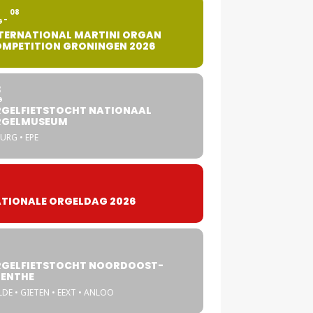
2
08
G
TERNATIONAL MARTINI ORGAN
MPETITION GRONINGEN 2026
8
G
GELFIETSTOCHT NATIONAAL
RGELMUSEUM
URG • EPE
TIONALE ORGELDAG 2026
GELFIETSTOCHT NOORDOOST-
ENTHE
DE • GIETEN • EEXT • ANLOO