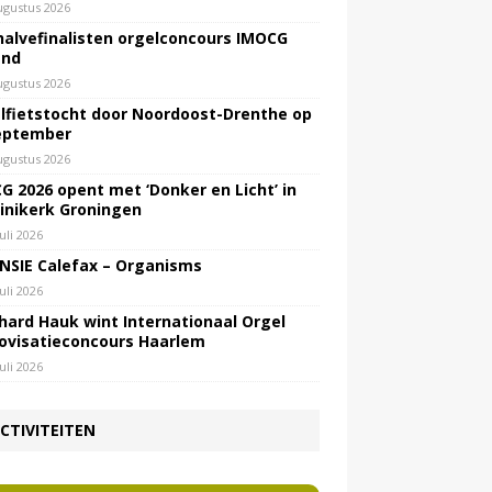
ugustus 2026
halvefinalisten orgelconcours IMOCG
end
ugustus 2026
lfietstocht door Noordoost-Drenthe op
eptember
ugustus 2026
G 2026 opent met ‘Donker en Licht’ in
inikerk Groningen
juli 2026
NSIE Calefax – Organisms
juli 2026
hard Hauk wint Internationaal Orgel
ovisatieconcours Haarlem
juli 2026
CTIVITEITEN