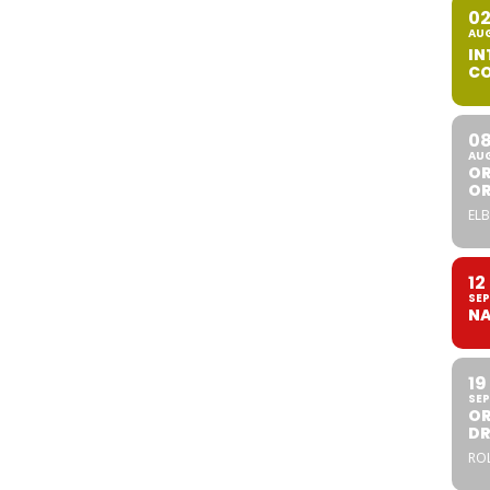
0
AU
IN
CO
0
AU
OR
O
ELB
12
SEP
NA
19
SEP
OR
DR
ROL