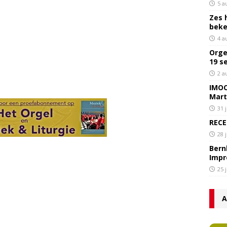
5 a
Zes 
bek
4 a
Orge
19 s
2 a
IMOC
Mart
31 
RECE
28 
Bern
Impr
25 
A