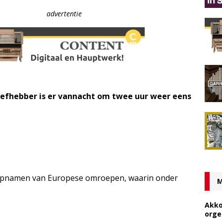
advertentie
elliefhebber is er vannacht om twee uur weer eens
opnamen van Europese omroepen, waarin onder
M
Akko
orge