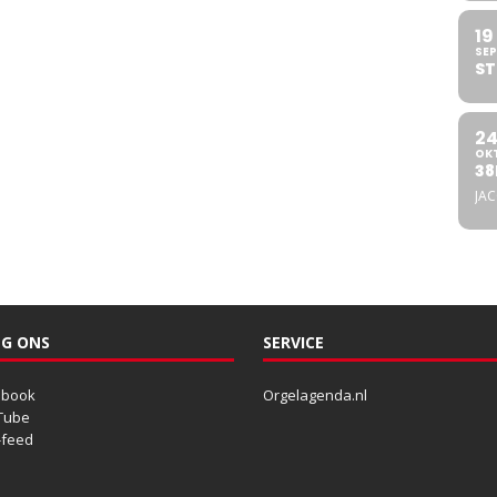
19
SEP
ST
2
OK
38
JA
G ONS
SERVICE
ebook
Orgelagenda.nl
Tube
-feed