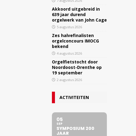
7 augustus 2026
Akkoord uitgebreid in
639 jaar durend
orgelwerk van John Cage
5 augustus 2026
Zes halvefinalisten
orgelconcours IMOCG
bekend
4 augustus 2026
Orgelfietstocht door
Noordoost-Drenthe op
19 september
2 augustus 2026
ACTIVITEITEN
05
SEP
SYMPOSIUM 200
JAAR