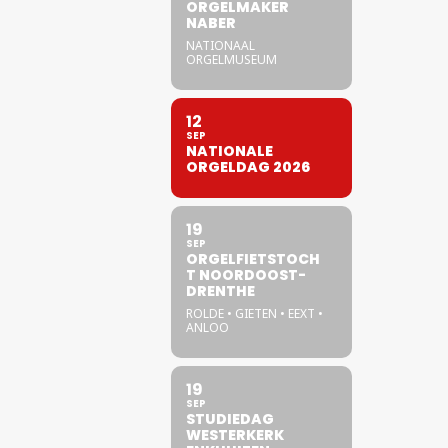
ORGELMAKER
NABER
NATIONAAL
ORGELMUSEUM
12
SEP
NATIONALE
ORGELDAG 2026
19
SEP
ORGELFIETSTOCH
T NOORDOOST-
DRENTHE
ROLDE • GIETEN • EEXT •
ANLOO
19
SEP
STUDIEDAG
WESTERKERK