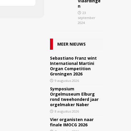
Vlaardinge
n
23
september
2024
MEER NIEUWS
Sebastiano Franz wint
International Martini
Organ Competition
Groningen 2026
9 augustus 2026
Symposium
Orgelmuseum Elburg
rond tweehonderd jaar
orgelmaker Naber
8 augustus 2026
Vier organisten naar
finale IMOCG 2026