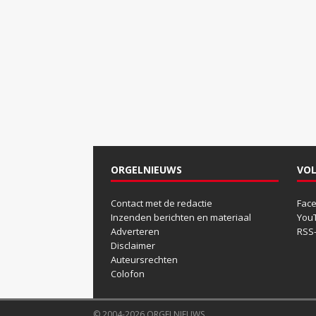
ORGELNIEUWS
VOL
Contact met de redactie
Fac
Inzenden berichten en materiaal
You
Adverteren
RSS
Disclaimer
Auteursrechten
Colofon
© 2004-2026 ORGELNIEUWS