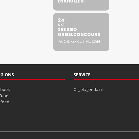
ENKHUIZEN
24
OKT
38E SGO
ORGELCONCOURS
JACOBIKERK UITHUIZEN
G ONS
SERVICE
ebook
Orgelagenda.nl
Tube
-feed