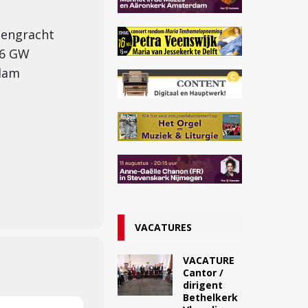
sengracht
16 GW
dam
VACATURES
VACATURE
Cantor /
dirigent
Bethelkerk