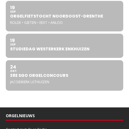
19
SEP
ORGELFIETSTOCHT NOORDOOST-DRENTHE
ROLDE • GIETEN • EEXT • ANLOO
19
SEP
STUDIEDAG WESTERKERK ENKHUIZEN
24
OKT
38E SGO ORGELCONCOURS
JACOBIKERK UITHUIZEN
ORGELNIEUWS