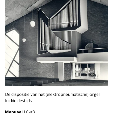
De dispositie van het (elektropneumatische) orgel
luidde destijds:
Manuaal I
C-g3