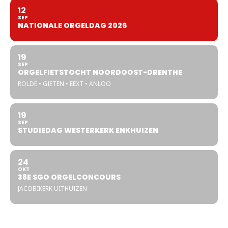
12
SEP
NATIONALE ORGELDAG 2026
19
SEP
ORGELFIETSTOCHT NOORDOOST-DRENTHE
ROLDE • GIETEN • EEXT • ANLOO
19
SEP
STUDIEDAG WESTERKERK ENKHUIZEN
24
OKT
38E SGO ORGELCONCOURS
JACOBIKERK UITHUIZEN