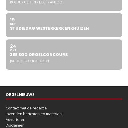
ROLDE • GIETEN • EEXT • ANLOO
19
SEP
STUDIEDAG WESTERKERK ENKHUIZEN
24
OKT
38E SGO ORGELCONCOURS
JACOBIKERK UITHUIZEN
ORGELNIEUWS
Contact met de redactie
Inzenden berichten en materiaal
Adverteren
Disclaimer