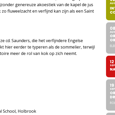
AU
bijzonder genereuze akoestiek van de kapel de jus
IN
zo fluweelzacht en verfijnd kan zijn als een Saint
CO
0
AU
OR
O
e cd. Saunders, die het verfijndere Engelse
ELB
kt hier eerder te typeren als de sommelier, terwijl
toire meer de rol van kok op zich neemt.
12
SEP
NA
19
SEP
OR
DR
ROL
l School, Holbrook