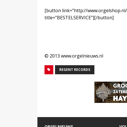
[button link=”http://www.orgelshop.nl
title=”BESTELSERVICE”][/button]
© 2013 www.orgelnieuws.nl
REGENT RECORDS
ORGELNIEUWS
VOL