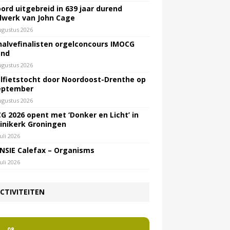
ord uitgebreid in 639 jaar durend
lwerk van John Cage
ugustus 2026
halvefinalisten orgelconcours IMOCG
end
ugustus 2026
lfietstocht door Noordoost-Drenthe op
eptember
ugustus 2026
G 2026 opent met ‘Donker en Licht’ in
inikerk Groningen
juli 2026
NSIE Calefax – Organisms
juli 2026
CTIVITEITEN
2
08