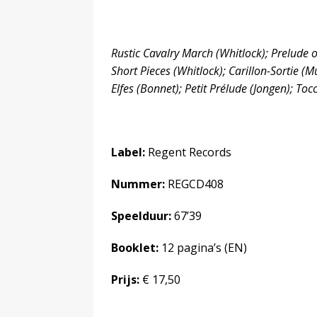
Rustic Cavalry March (Whitlock); Prelude o
Short Pieces (Whitlock); Carillon-Sortie (M
Elfes (Bonnet); Petit Prélude (Jongen); Toc
Label:
Regent Records
Nummer:
REGCD408
Speelduur:
67’39
Booklet:
12 pagina’s (EN)
Prijs:
€ 17,50