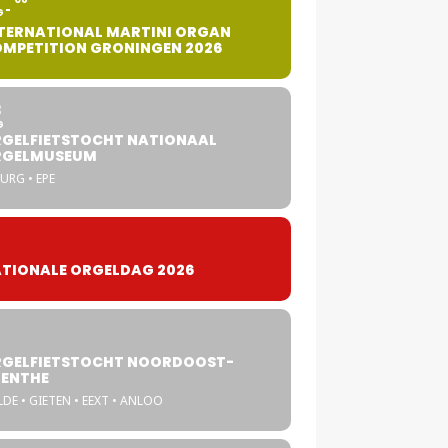
G
TERNATIONAL MARTINI ORGAN
MPETITION GRONINGEN 2026
8
G
GELFIETSTOCHT NATIONAAL
RGELMUSEUM
URG • EPE
TIONALE ORGELDAG 2026
GELFIETSTOCHT NOORDOOST-
ENTHE
DE • GIETEN • EEXT • ANLOO