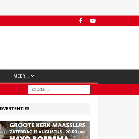
S
MEER…
DVERTENTIES