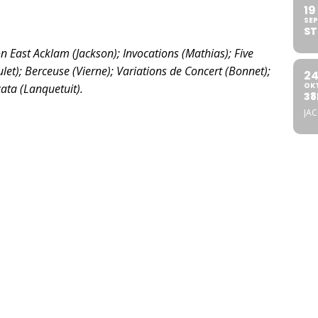
19
SEP
ST
n East Acklam (Jackson); Invocations (Mathias); Five
ulet); Berceuse (Vierne); Variations de Concert (Bonnet);
2
OK
cata (Lanquetuit).
38
JA