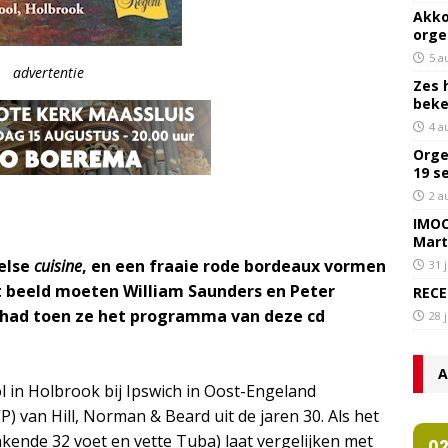
Akko
orge
5 a
advertentie
Zes 
bek
4 a
Orge
19 s
2 a
IMOC
Mart
else
cuisine
, en een fraaie rode bordeaux vormen
31 
t beeld moeten William Saunders en Peter
RECE
had toen ze het programma van deze cd
28 
A
l in Holbrook bij Ipswich in Oost-Engeland
) van Hill, Norman & Beard uit de jaren 30. Als het
nkende 32 voet en vette Tuba) laat vergelijken met
0