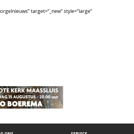
/orgelnieuws” target=”_new” style=”large”
G ONS
SERVICE