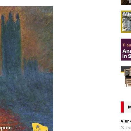
M
Vier
7 a