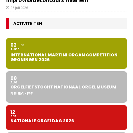
Improvisatieconcours Haarlem
25 juli 2026
ACTIVITEITEN
02
08
AUG
INTERNATIONAL MARTINI ORGAN COMPETITION
GRONINGEN 2026
08
AUG
ORGELFIETSTOCHT NATIONAAL ORGELMUSEUM
ELBURG • EPE
12
SEP
NATIONALE ORGELDAG 2026