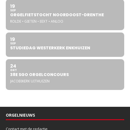
19
SEP
ORGELFIETSTOCHT NOORDOOST-DRENTHE
ROLDE • GIETEN • EEXT • ANLOO
19
SEP
STUDIEDAG WESTERKERK ENKHUIZEN
24
OKT
38E SGO ORGELCONCOURS
JACOBIKERK UITHUIZEN
ORGELNIEUWS
Contact met de redactie