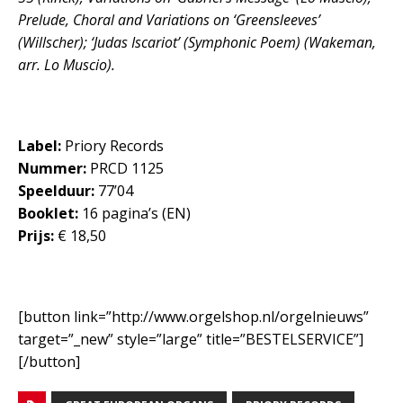
Prelude, Choral and Variations on ‘Greensleeves’
(Willscher); ‘Judas Iscariot’ (Symphonic Poem) (Wakeman,
arr. Lo Muscio).
Label:
Priory Records
Nummer:
PRCD 1125
Speelduur:
77’04
Booklet:
16 pagina’s (EN)
Prijs:
€ 18,50
[button link=”http://www.orgelshop.nl/orgelnieuws”
target=”_new” style=”large” title=”BESTELSERVICE”]
[/button]