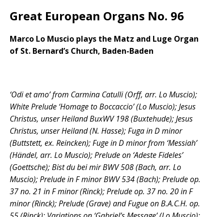
Great European Organs No. 96
Marco Lo Muscio plays the Matz and Luge Organ
of St. Bernard’s Church, Baden-Baden
‘Odi et amo’ from Carmina Catulli (Orff, arr. Lo Muscio);
White Prelude ‘Homage to Boccaccio’ (Lo Muscio); Jesus
Christus, unser Heiland BuxWV 198 (Buxtehude); Jesus
Christus, unser Heiland (N. Hasse); Fuga in D minor
(Buttstett, ex. Reincken); Fuge in D minor from ‘Messiah’
(Händel, arr. Lo Muscio); Prelude on ‘Adeste Fideles’
(Goettsche); Bist du bei mir BWV 508 (Bach, arr. Lo
Muscio); Prelude in F minor BWV 534 (Bach); Prelude op.
37 no. 21 in F minor (Rinck); Prelude op. 37 no. 20 in F
minor (Rinck); Prelude (Grave) and Fugue on B.A.C.H. op.
55 (Rinck); Variations on ‘Gabriel’s Message’ (Lo Muscio);