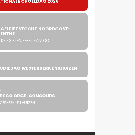
TIONALE ORGELDAG 2026
GELFIETSTOCHT NOORDOOST-
ENTHE
DE • GIETEN • EEXT • ANLOO
UDIEDAG WESTERKERK ENKHUIZEN
4
T
E SGO ORGELCONCOURS
COBIKERK UITHUIZEN