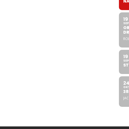
NA
19
SEP
OR
DR
ROL
19
SEP
ST
2
OK
38
JA