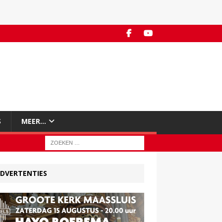
S
MEER…
DVERTENTIES