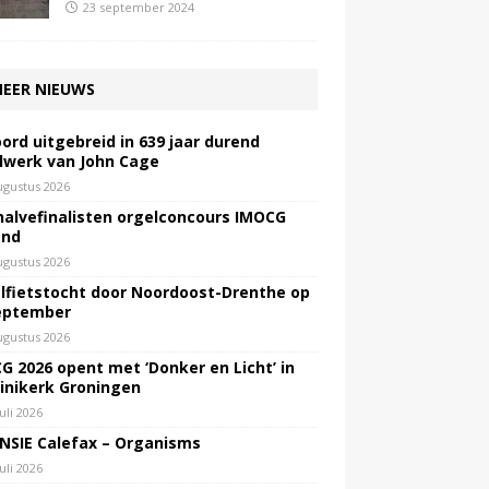
23 september 2024
EER NIEUWS
ord uitgebreid in 639 jaar durend
lwerk van John Cage
ugustus 2026
halvefinalisten orgelconcours IMOCG
end
ugustus 2026
lfietstocht door Noordoost-Drenthe op
eptember
ugustus 2026
G 2026 opent met ‘Donker en Licht’ in
inikerk Groningen
juli 2026
NSIE Calefax – Organisms
juli 2026