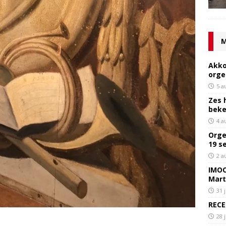
M
Akko
orge
5 a
Zes 
bek
4 a
Orge
19 s
2 a
IMOC
Mart
31 
RECE
28 