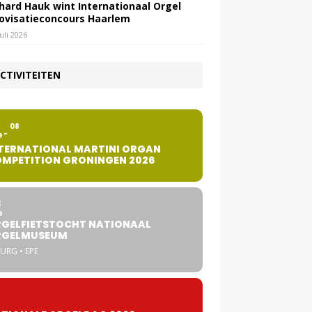
hard Hauk wint Internationaal Orgel
ovisatieconcours Haarlem
juli 2026
CTIVITEITEN
2
08
G
TERNATIONAL MARTINI ORGAN
MPETITION GRONINGEN 2026
8
G
GELFIETSTOCHT NATIONAAL
RGELMUSEUM
URG • EPE