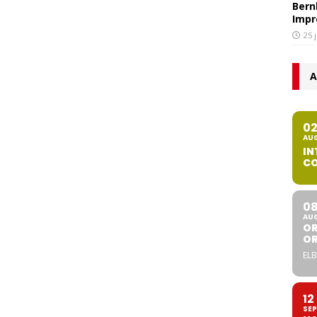
Bern
Impr
25 
A
0
AU
IN
CO
0
AU
OR
O
ELB
12
SEP