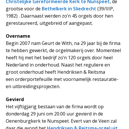
Christelijke Gereformeerde Kerk te Nunspeet
, de
grootse voor de
Bethelkerk in Sliedrecht
(39/IIIP,
1982) . Daarnaast werden zo’n 45 orgels door hen
gerestaureerd, uitgebreid of aangepast.
Overname
Begin 2007 nam Geurt de With, na 29 jaar bij de firma
te hebben gewerkt, de orgelmakerij over. Momenteel
heeft hij met het bedrijf zo’n 120 orgels door heel
Nederland in onderhoud. Naast het reguliere en
groot onderhoud heeft Hendriksen & Reitsma
een orderportefeuille met voornamelijk restauratie-
en uitbreidingsprojecten.
Gevierd
Het vijftigjarig bestaan van de firma wordt op
donderdag 29 juni om 20.00 uur gevierd in de
Oenenburgkerk te Nunspeet. Evert van de Veen zal
daar die avond het
Hendriksen & Reitsma-orgel uit