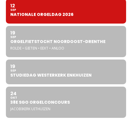
12
SEP
NATIONALE ORGELDAG 2026
19
SEP
ORGELFIETSTOCHT NOORDOOST-DRENTHE
ROLDE • GIETEN • EEXT • ANLOO
19
SEP
STUDIEDAG WESTERKERK ENKHUIZEN
24
OKT
38E SGO ORGELCONCOURS
JACOBIKERK UITHUIZEN