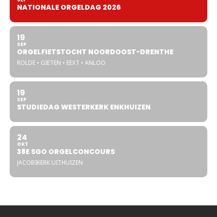
NATIONALE ORGELDAG 2026
19
SEP
ORGELFIETSTOCHT NOORDOOST-DRENTHE
ROLDE • GIETEN • EEXT • ANLOO
19
SEP
STUDIEDAG WESTERKERK ENKHUIZEN
24
OKT
38E SGO ORGELCONCOURS
JACOBIKERK UITHUIZEN