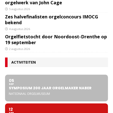
orgelwerk van John Cage
5 augustus 2026
Zes halvefinalisten orgelconcours IMOCG
bekend
4 augustus 2026
Orgelfietstocht door Noordoost-Drenthe op
19 september
2 augustus 2026
ACTIVITEITEN
05
SEP
SYMPOSIUM 200 JAAR ORGELMAKER NABER
NATIONAAL ORGELMUSEUM
12
SEP