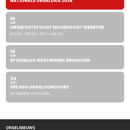
NATIONALE ORGELDAG 2026
19
SEP
ORGELFIETSTOCHT NOORDOOST-DRENTHE
ROLDE • GIETEN • EEXT • ANLOO
19
SEP
STUDIEDAG WESTERKERK ENKHUIZEN
24
OKT
38E SGO ORGELCONCOURS
JACOBIKERK UITHUIZEN
ORGELNIEUWS