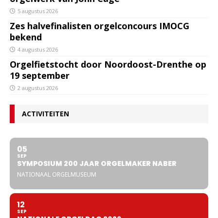
5 augustus 2026
Zes halvefinalisten orgelconcours IMOCG
bekend
4 augustus 2026
Orgelfietstocht door Noordoost-Drenthe op
19 september
2 augustus 2026
ACTIVITEITEN
05
SEP
SYMPOSIUM 200 JAAR ORGELMAKER NABER
NATIONAAL ORGELMUSEUM
12
SEP