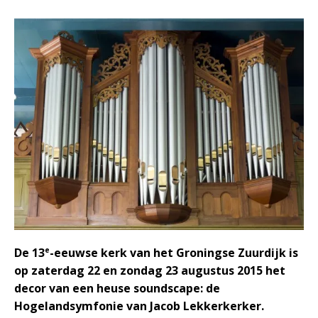
e
De 13
-eeuwse kerk van het Groningse Zuurdijk is
op zaterdag 22 en zondag 23 augustus 2015 het
decor van een heuse soundscape: de
Hogelandsymfonie van Jacob Lekkerkerker.