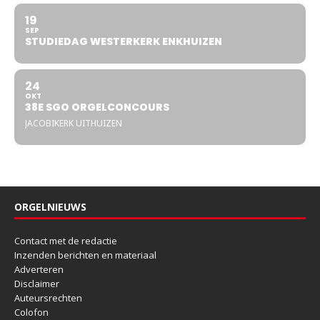
19
SEP
STUDIEDAG WESTERKERK ENKHUIZEN
24
OKT
38E SGO ORGELCONCOURS
JACOBIKERK UITHUIZEN
ORGELNIEUWS
Contact met de redactie
Inzenden berichten en materiaal
Adverteren
Disclaimer
Auteursrechten
Colofon