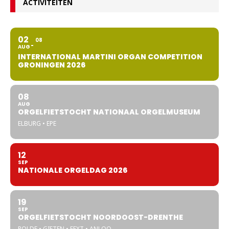
ACTIVITEITEN
02
08
AUG
INTERNATIONAL MARTINI ORGAN COMPETITION
GRONINGEN 2026
08
AUG
ORGELFIETSTOCHT NATIONAAL ORGELMUSEUM
ELBURG • EPE
12
SEP
NATIONALE ORGELDAG 2026
19
SEP
ORGELFIETSTOCHT NOORDOOST-DRENTHE
ROLDE • GIETEN • EEXT • ANLOO