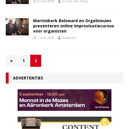
8 mei 2020
Jos van der Kooy
Martinikerk Bolsward en Orgelnieuws
presenteren online improvisatiecursus
voor organisten
1 mei 2020
Redactie
«
1
2
ADVERTENTIES