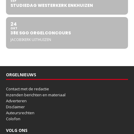
SEP
STUDIEDAG WESTERKERK ENKHUIZEN
24
OKT
38E SGO ORGELCONCOURS
JACOBIKERK UITHUIZEN
ORGELNIEUWS
Contact met de redactie
Inzenden berichten en materiaal
Adverteren
Disclaimer
Auteursrechten
Colofon
VOLG ONS