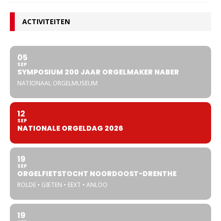
ACTIVITEITEN
05
SEP
SYMPOSIUM 200 JAAR ORGELMAKER NABER
NATIONAAL ORGELMUSEUM
12
SEP
NATIONALE ORGELDAG 2026
19
SEP
ORGELFIETSTOCHT NOORDOOST-DRENTHE
ROLDE • GIETEN • EEXT • ANLOO
19