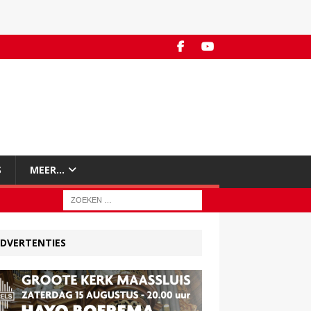
S
MEER…
DVERTENTIES