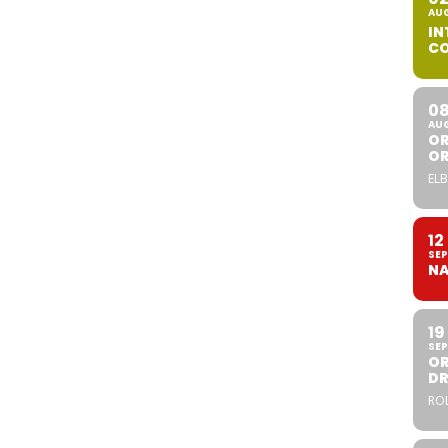
AU
IN
CO
0
AU
OR
O
ELB
12
SEP
NA
19
SEP
OR
DR
ROL