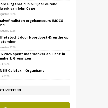
ord uitgebreid in 639 jaar durend
lwerk van John Cage
ugustus 2026
halvefinalisten orgelconcours IMOCG
end
ugustus 2026
lfietstocht door Noordoost-Drenthe op
eptember
ugustus 2026
G 2026 opent met ‘Donker en Licht’ in
inikerk Groningen
juli 2026
NSIE Calefax – Organisms
juli 2026
CTIVITEITEN
2
08