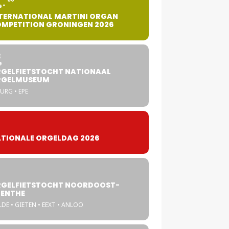
G
TERNATIONAL MARTINI ORGAN
MPETITION GRONINGEN 2026
8
G
GELFIETSTOCHT NATIONAAL
RGELMUSEUM
URG • EPE
TIONALE ORGELDAG 2026
GELFIETSTOCHT NOORDOOST-
ENTHE
DE • GIETEN • EEXT • ANLOO