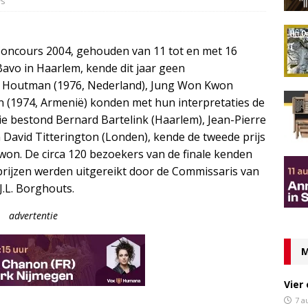
ws
 Concours 2004, gehouden van 11 tot en met 16
 Bavo in Haarlem, kende dit jaar geen
ans Houtman (1976, Nederland), Jung Won Kwon
 (1974, Armenië) konden met hun interpretaties de
die bestond Bernard Bartelink (Haarlem), Jean-Pierre
David Titterington (Londen), kende de tweede prijs
won. De circa 120 bezoekers van de finale kenden
 prijzen werden uitgereikt door de Commissaris van
J.L. Borghouts.
advertentie
M
Vier
7 a