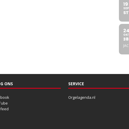
19
SEP
ST
2
OK
38
JA
G ONS
SERVICE
ebook
Orgelagenda.nl
Tube
-feed