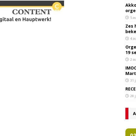
Akko
orge
5 a
Zes 
bek
4 a
Orge
19 s
2 a
IMOC
Mart
31 
RECE
28 
A
0