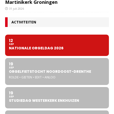
Martinikerk Groningen
31 juli 2026
ACTIVITEITEN
12
SEP
NATIONALE ORGELDAG 2026
19
SEP
ORGELFIETSTOCHT NOORDOOST-DRENTHE
ROLDE • GIETEN • EEXT • ANLOO
19
SEP
STUDIEDAG WESTERKERK ENKHUIZEN