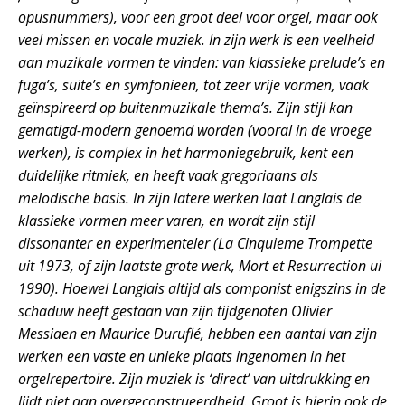
opusnummers), voor een groot deel voor orgel, maar ook
veel missen en vocale muziek. In zijn werk is een veelheid
aan muzikale vormen te vinden: van klassieke prelude’s en
fuga’s, suite’s en symfonieen, tot zeer vrije vormen, vaak
geïnspireerd op buitenmuzikale thema’s. Zijn stijl kan
gematigd-modern genoemd worden (vooral in de vroege
werken), is complex in het harmoniegebruik, kent een
duidelijke ritmiek, en heeft vaak gregoriaans als
melodische basis. In zijn latere werken laat Langlais de
klassieke vormen meer varen, en wordt zijn stijl
dissonanter en experimenteler (La Cinquieme Trompette
uit 1973, of zijn laatste grote werk, Mort et Resurrection ui
1990). Hoewel Langlais altijd als componist enigszins in de
schaduw heeft gestaan van zijn tijdgenoten Olivier
Messiaen en Maurice Duruflé, hebben een aantal van zijn
werken een vaste en unieke plaats ingenomen in het
orgelrepertoire. Zijn muziek is ‘direct’ van uitdrukking en
lijdt niet aan overgeconstrueerdheid. Groot is hierin ook de