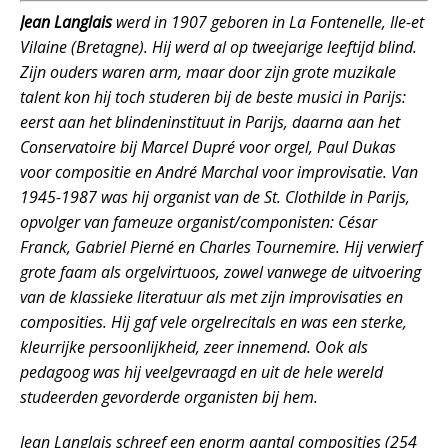
Jean Langlais
werd in 1907 geboren in La Fontenelle, Ile-et
Vilaine (Bretagne). Hij werd al op tweejarige leeftijd blind.
Zijn ouders waren arm, maar door zijn grote muzikale
talent kon hij toch studeren bij de beste musici in Parijs:
eerst aan het blindeninstituut in Parijs, daarna aan het
Conservatoire bij Marcel Dupré voor orgel, Paul Dukas
voor compositie en André Marchal voor improvisatie. Van
1945-1987 was hij organist van de St. Clothilde in Parijs,
opvolger van fameuze organist/componisten: César
Franck, Gabriel Pierné en Charles Tournemire. Hij verwierf
grote faam als orgelvirtuoos, zowel vanwege de uitvoering
van de klassieke literatuur als met zijn improvisaties en
composities. Hij gaf vele orgelrecitals en was een sterke,
kleurrijke persoonlijkheid, zeer innemend. Ook als
pedagoog was hij veelgevraagd en uit de hele wereld
studeerden gevorderde organisten bij hem.
Jean Langlais schreef een enorm aantal composities (254