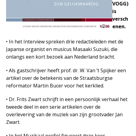
VOGG)
is
versch
enen.
• In het Interview spreken drie redactieleden met de
Japanse organist en musicus Masaaki Suzuki, die
onlangs een kort bezoek aan Nederland bracht.
• Als gastschrijver heeft prof. dr. W. Van ’t Spijker een
artikel over de betekenis van de Straatsburgse
reformator Martin Bucer voor het kerklied.
• Dr. Frits Zwart schrijft in een persoonlijk verhaal het
tweede deel in een serie artikelen over de
overlevering van de muziek van zijn grootvader Jan
Zwart.
• In het Muzikaal profiel figureert deze keer