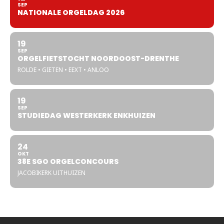
SEP
NATIONALE ORGELDAG 2026
19
SEP
ORGELFIETSTOCHT NOORDOOST-DRENTHE
ROLDE • GIETEN • EEXT • ANLOO
19
SEP
STUDIEDAG WESTERKERK ENKHUIZEN
24
OKT
38E SGO ORGELCONCOURS
JACOBIKERK UITHUIZEN