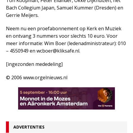
Ton Koopman, Peter Eilander, Okke Dijkhuizen, het
Bach Collegium Japan, Samuel Kummer (Dresden) en
Gerrie Meijers.
Neem nu een proefabonnement op Kerk en Muziek
en ontvang 3 nummers voor slechts 10 euro. Voor
meer informatie: Wim Boer (ledenadministrateur): 010
– 4550949 en wcboer@kliksafe.nl.
[ingezonden mededeling]
© 2006 www.orgelnieuws.nl
ADVERTENTIES