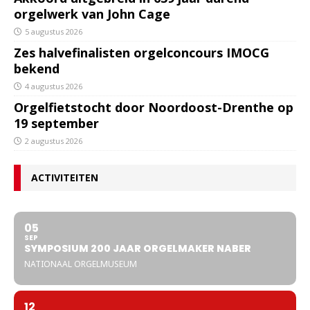
orgelwerk van John Cage
5 augustus 2026
Zes halvefinalisten orgelconcours IMOCG
bekend
4 augustus 2026
Orgelfietstocht door Noordoost-Drenthe op
19 september
2 augustus 2026
ACTIVITEITEN
05
SEP
SYMPOSIUM 200 JAAR ORGELMAKER NABER
NATIONAAL ORGELMUSEUM
12