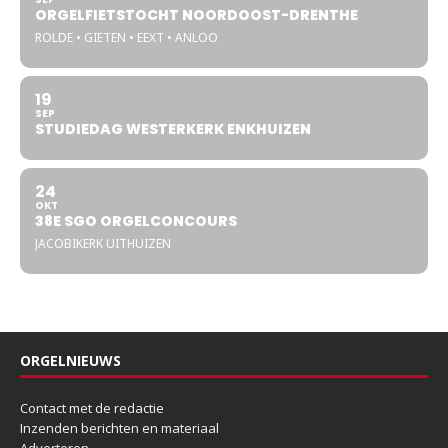
ORGELFIETSTOCHT NOORDOOST-DRENTHE
ROLDE • GIETEN • EEXT • ANLOO
19
SEP
STUDIEDAG WESTERKERK ENKHUIZEN
24
OKT
38E SGO ORGELCONCOURS
JACOBIKERK UITHUIZEN
ORGELNIEUWS
Contact met de redactie
Inzenden berichten en materiaal
Adverteren