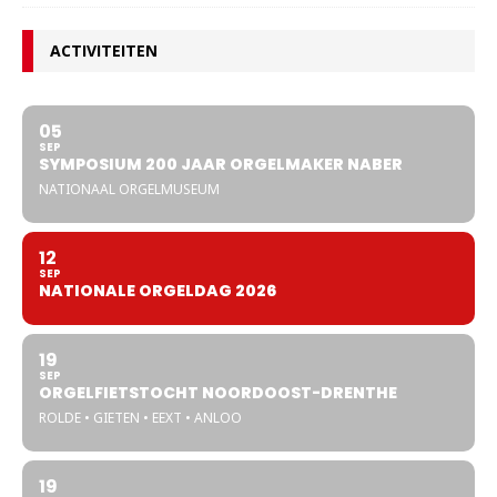
ACTIVITEITEN
05
SEP
SYMPOSIUM 200 JAAR ORGELMAKER NABER
NATIONAAL ORGELMUSEUM
12
SEP
NATIONALE ORGELDAG 2026
19
SEP
ORGELFIETSTOCHT NOORDOOST-DRENTHE
ROLDE • GIETEN • EEXT • ANLOO
19