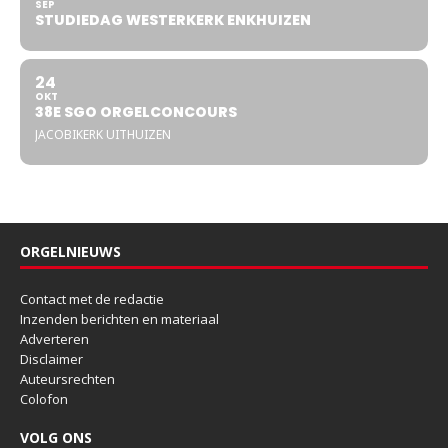
SEP
STUDIEDAG WESTERKERK ENKHUIZEN
24
OKT
38E SGO ORGELCONCOURS
JACOBIKERK UITHUIZEN
ORGELNIEUWS
Contact met de redactie
Inzenden berichten en materiaal
Adverteren
Disclaimer
Auteursrechten
Colofon
VOLG ONS