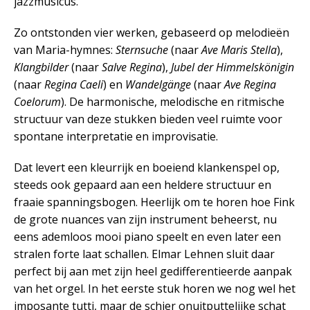
jazzmusicus.
Zo ontstonden vier werken, gebaseerd op melodieën
van Maria-hymnes:
Sternsuche
(naar
Ave Maris Stella
),
Klangbilder
(naar
Salve Regina
),
Jubel der Himmelskönigin
(naar
Regina Caeli
) en
Wandelgänge
(naar
Ave Regina
Coelorum
). De harmonische, melodische en ritmische
structuur van deze stukken bieden veel ruimte voor
spontane interpretatie en improvisatie.
Dat levert een kleurrijk en boeiend klankenspel op,
steeds ook gepaard aan een heldere structuur en
fraaie spanningsbogen. Heerlijk om te horen hoe Fink
de grote nuances van zijn instrument beheerst, nu
eens ademloos mooi piano speelt en even later een
stralen forte laat schallen. Elmar Lehnen sluit daar
perfect bij aan met zijn heel gedifferentieerde aanpak
van het orgel. In het eerste stuk horen we nog wel het
imposante tutti, maar de schier onuitputtelijke schat