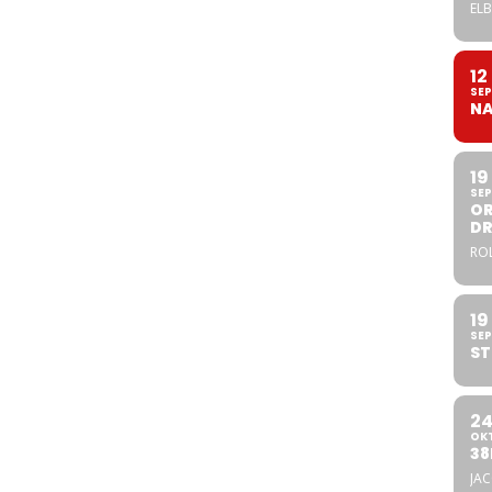
ELB
12
SEP
NA
19
SEP
OR
DR
ROL
19
SEP
ST
2
OK
38
JA