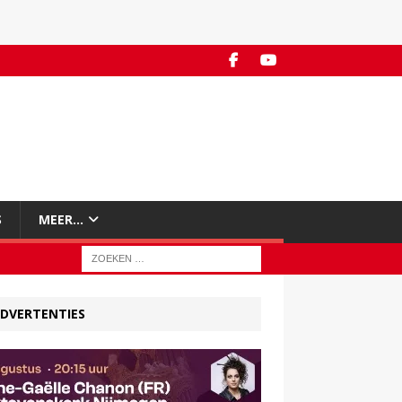
S
MEER…
DVERTENTIES