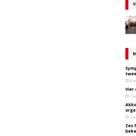
V
M
Symp
twee
8 a
Vier
7 a
Akko
orge
5 a
Zes 
bek