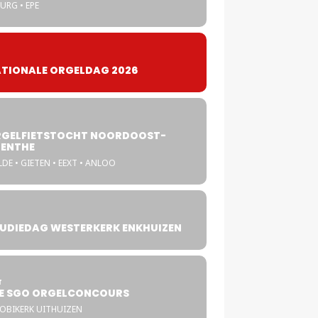
URG • EPE
TIONALE ORGELDAG 2026
GELFIETSTOCHT NOORDOOST-
ENTHE
DE • GIETEN • EEXT • ANLOO
UDIEDAG WESTERKERK ENKHUIZEN
4
T
E SGO ORGELCONCOURS
COBIKERK UITHUIZEN