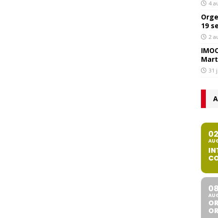
4 a
Orge
19 s
2 a
IMOC
Mart
31 
A
0
AU
IN
CO
0
AU
OR
O