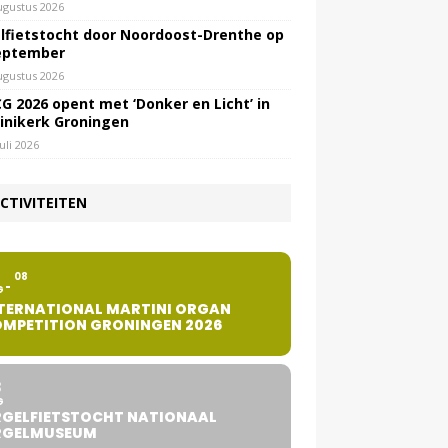
ugustus 2026
lfietstocht door Noordoost-Drenthe op
eptember
ugustus 2026
G 2026 opent met ‘Donker en Licht’ in
inikerk Groningen
juli 2026
CTIVITEITEN
2
08
G
TERNATIONAL MARTINI ORGAN
MPETITION GRONINGEN 2026
8
G
GELFIETSTOCHT NATIONAAL
RGELMUSEUM