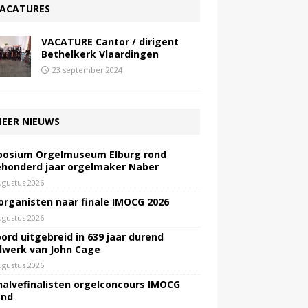
ACATURES
VACATURE Cantor / dirigent
Bethelkerk Vlaardingen
23 september 2024
EER NIEUWS
osium Orgelmuseum Elburg rond
honderd jaar orgelmaker Naber
ugustus 2026
 organisten naar finale IMOCG 2026
ugustus 2026
ord uitgebreid in 639 jaar durend
lwerk van John Cage
ugustus 2026
halvefinalisten orgelconcours IMOCG
end