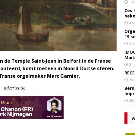
5 a
Zes 
bek
4 a
Orge
19 s
2 a
IMOC
Mart
n de Temple Saint-Jean in Belfort in de Franse
31 
onteerd, komt meteen in Noord-Duitse sferen.
RECE
 Franse orgelmaker Marc Garnier.
28 
advertentie
Bern
Impr
25 
A