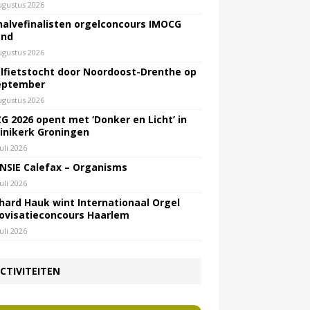
ugustus 2026
halvefinalisten orgelconcours IMOCG
end
ugustus 2026
lfietstocht door Noordoost-Drenthe op
eptember
ugustus 2026
G 2026 opent met ‘Donker en Licht’ in
inikerk Groningen
juli 2026
NSIE Calefax – Organisms
juli 2026
hard Hauk wint Internationaal Orgel
ovisatieconcours Haarlem
juli 2026
CTIVITEITEN