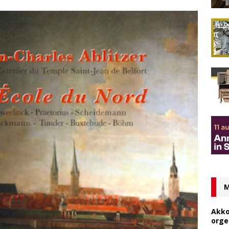
M
Akko
orge