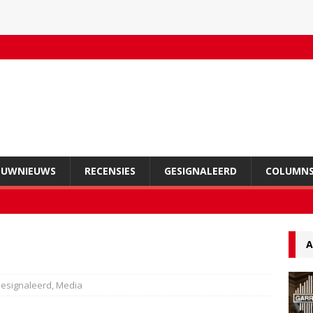
OUWNIEUWS
RECENSIES
GESIGNALEERD
COLUMN
A
esignaleerd
,
Media