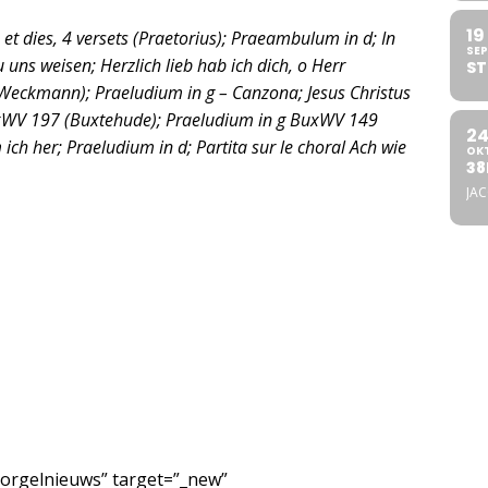
19
s et dies, 4 versets (Praetorius); Praeambulum in d; In
SEP
u uns weisen; Herzlich lieb hab ich dich, o Herr
ST
eckmann); Praeludium in g – Canzona; Jesus Christus
BuxWV 197 (Buxtehude); Praeludium in g BuxWV 149
2
 her; Praeludium in d; Partita sur le choral Ach wie
OK
38
JA
/orgelnieuws” target=”_new”