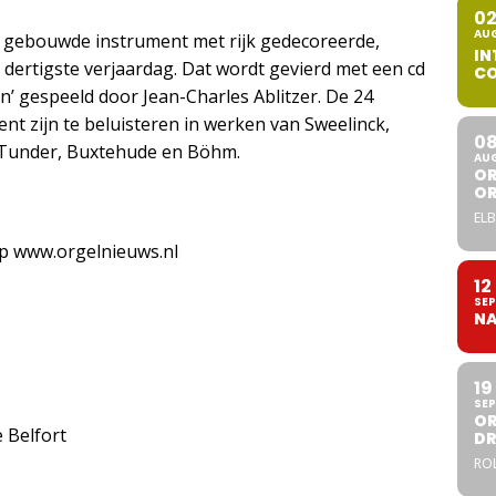
0
AU
jl gebouwde instrument met rijk gedecoreerde,
IN
n dertigste verjaardag. Dat wordt gevierd met een cd
CO
n’ gespeeld door Jean-Charles Ablitzer. De 24
ent zijn te beluisteren in werken van Sweelinck,
0
 Tunder, Buxtehude en Böhm.
AU
OR
O
ELB
op www.orgelnieuws.nl
12
SEP
NA
19
SEP
OR
 Belfort
DR
ROL