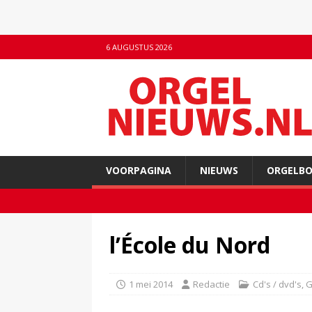
6 AUGUSTUS 2026
VOORPAGINA
NIEUWS
ORGELB
l’École du Nord
1 mei 2014
Redactie
Cd's / dvd's
,
G