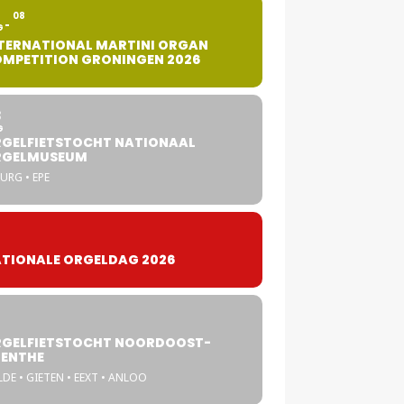
2
08
G
TERNATIONAL MARTINI ORGAN
MPETITION GRONINGEN 2026
8
G
GELFIETSTOCHT NATIONAAL
RGELMUSEUM
URG • EPE
TIONALE ORGELDAG 2026
GELFIETSTOCHT NOORDOOST-
ENTHE
DE • GIETEN • EEXT • ANLOO