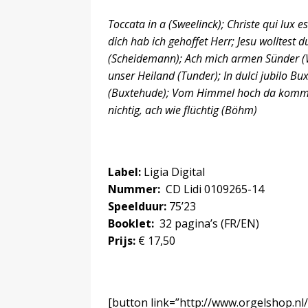
Toccata in a (Sweelinck); Christe qui lux e
dich hab ich gehoffet Herr; Jesu wolltest d
(Scheidemann); Ach mich armen Sünder (W
unser Heiland (Tunder); In dulci jubilo 
(Buxtehude); Vom Himmel hoch da komm ich
nichtig, ach wie flüchtig (Böhm)
Label:
Ligia Digital
Nummer:
CD Lidi 0109265-14
Speelduur:
75’23
Booklet:
32 pagina’s (FR/EN)
Prijs:
€ 17,50
[button link=”http://www.orgelshop.nl