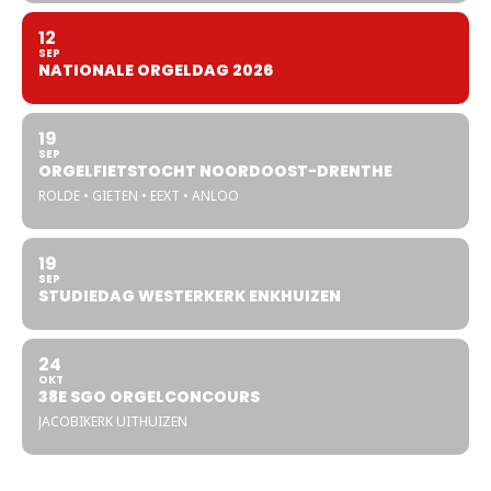
12
SEP
NATIONALE ORGELDAG 2026
19
SEP
ORGELFIETSTOCHT NOORDOOST-DRENTHE
ROLDE • GIETEN • EEXT • ANLOO
19
SEP
STUDIEDAG WESTERKERK ENKHUIZEN
24
OKT
38E SGO ORGELCONCOURS
JACOBIKERK UITHUIZEN