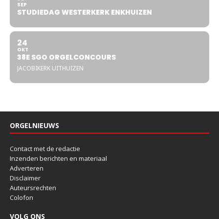
SEP
STUDIEDAG WESTERKERK ENKHUIZEN
24
OKT
38E SGO ORGELCONCOURS
JACOBIKERK UITHUIZEN
ORGELNIEUWS
Contact met de redactie
Inzenden berichten en materiaal
Adverteren
Disclaimer
Auteursrechten
Colofon
VOLG ONS