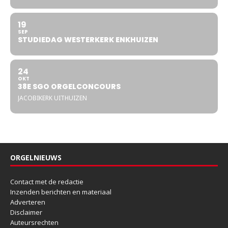
19
SEP
STUDIEDAG WESTERKERK ENKHUIZEN
24
OKT
38E SGO ORGELCONCOURS
JACOBIKERK UITHUIZEN
ORGELNIEUWS
Contact met de redactie
Inzenden berichten en materiaal
Adverteren
Disclaimer
Auteursrechten