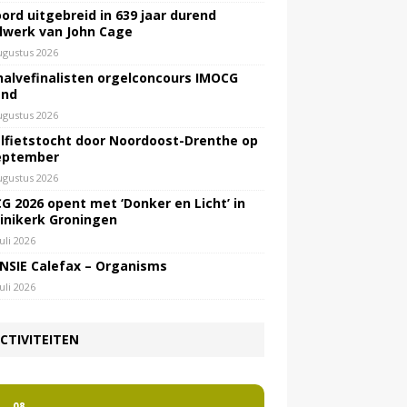
ord uitgebreid in 639 jaar durend
lwerk van John Cage
ugustus 2026
halvefinalisten orgelconcours IMOCG
end
ugustus 2026
lfietstocht door Noordoost-Drenthe op
eptember
ugustus 2026
G 2026 opent met ‘Donker en Licht’ in
inikerk Groningen
juli 2026
NSIE Calefax – Organisms
juli 2026
CTIVITEITEN
2
08