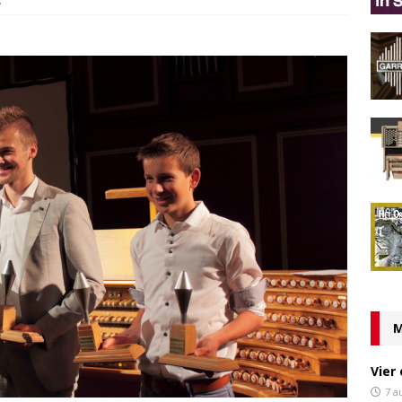
s
M
Vier
7 a