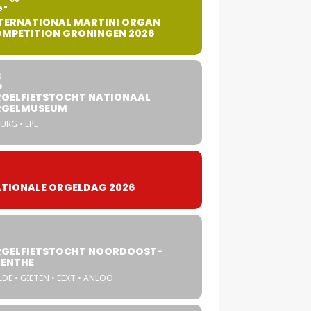
G
TERNATIONAL MARTINI ORGAN
MPETITION GRONINGEN 2026
8
G
GELFIETSTOCHT NATIONAAL
RGELMUSEUM
URG • EPE
TIONALE ORGELDAG 2026
GELFIETSTOCHT NOORDOOST-
ENTHE
DE • GIETEN • EEXT • ANLOO