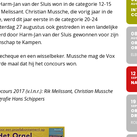
Harm-Jan van der Sluis won in de categorie 12-15
AU
IN
 Melissant. Christian Mussche, die vorig jaar in de
CO
, werd dit jaar eerste in de categorie 20-24
terdag 27 augustus ook gestreden in een landelijke
0
erd door Harm-Jan van der Sluis gewonnen voor zijn
AU
nschap te Kampen.
OR
O
ELB
decheque en een wisselbeker. Mussche mag de Vox
e maal dat hij het concours won.
12
SEP
NA
ours 2017 (v.l.n.r.): Rik Melissant, Christian Mussche
grafie Hans Schippers
19
SEP
OR
DR
ROL