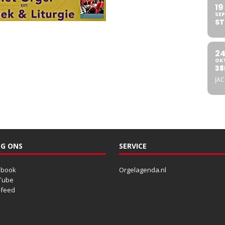
19
SEP
ST
2
OK
38
JA
G ONS
SERVICE
ebook
Orgelagenda.nl
Tube
-feed