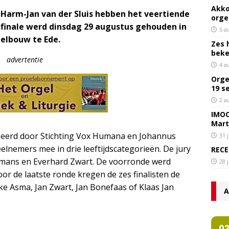
Akko
 Harm-Jan van der Sluis hebben het veertiende
orge
finale werd dinsdag 29 augustus gehouden in
5 a
gelbouw te Ede.
Zes 
bek
advertentie
4 a
Orge
19 s
2 a
IMOC
Mart
seerd door Stichting Vox Humana en Johannus
31 
elnemers mee in drie leeftijdscategorieën. De jury
RECE
ijmans en Everhard Zwart. De voorronde werd
28 
r de laatste ronde kregen de zes finalisten de
e Asma, Jan Zwart, Jan Bonefaas of Klaas Jan
A
0