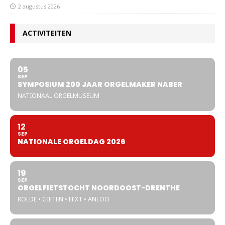
2 augustus 2026
ACTIVITEITEN
05
SEP
SYMPOSIUM 200 JAAR ORGELMAKER NABER
NATIONAAL ORGELMUSEUM
12
SEP
NATIONALE ORGELDAG 2026
19
SEP
ORGELFIETSTOCHT NOORDOOST-DRENTHE
ROLDE • GIETEN • EEXT • ANLOO