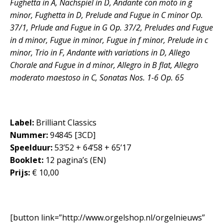
Fughetta in A, Nachspiel in D, Andante con moto in g
minor, Fughetta in D, Prelude and Fugue in C minor Op.
37/1, Prlude and Fugue in G Op. 37/2, Preludes and Fugue
in d minor, Fugue in minor, Fugue in f minor, Prelude in c
minor, Trio in F, Andante with variations in D, Allego
Chorale and Fugue in d minor, Allegro in B flat, Allegro
moderato maestoso in C, Sonatas Nos. 1-6 Op. 65
Label:
Brilliant Classics
Nummer:
94845 [3CD]
Speelduur:
53’52 + 64’58 + 65’17
Booklet:
12 pagina’s (EN)
Prijs:
€ 10,00
[button link=”http://www.orgelshop.nl/orgelnieuws”