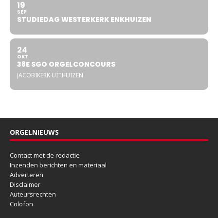
19
SEP
STUDIEDAG WESTERKERK ENKHUIZEN
24
OKT
38E SGO ORGELCONCOURS
JACOBIKERK UITHUIZEN
ORGELNIEUWS
Contact met de redactie
Inzenden berichten en materiaal
Adverteren
Disclaimer
Auteursrechten
Colofon