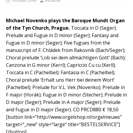
14 maart 2009
Redactie
Michael Novenko plays the Baroque Mundt Organ
of the Tyn Church, Prague.
Toccata in D (Seger);
Prelude and Fugue in D minor (Seger); Fantasy and
Fugue in D minor (Seger); Five fugues from the
manuscript of F. Chládek from Rakovník (Bach/Seger);
Choral prelude ‘Lob sei dem allmächtigen Gott’ (Bach);
Canzona in G minor (Kerrl); Capriccio Cu cu (Kerll);
Toccata in C (Pachelbel); Fantasia in C (Pachelbel);
Choral prelude ‘Erhalt uns Herr bei deinem Wort’
(Pachelbel); Prelude for V.L. Vek (Novenko); Prelude in
F major (Horák); Fugue in D minor (Stecher); Prelude in
D major (Seger); Prelude in A major (Seger); Prelude
and Fugue in D major (Seger). CD PRCD880 € 18,50
[button link=”http://www.orgelshop.nl/orgelnieuws”
target=”_new” style=”large” title=”BESTELSERVICE”]
[/button]