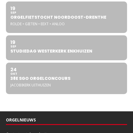
19
SEP
ORGELFIETSTOCHT NOORDOOST-DRENTHE
ROLDE • GIETEN • EEXT • ANLOO
19
SEP
STUDIEDAG WESTERKERK ENKHUIZEN
24
OKT
38E SGO ORGELCONCOURS
JACOBIKERK UITHUIZEN
ORGELNIEUWS