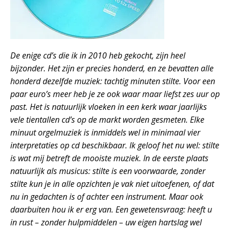
De enige cd’s die ik in 2010 heb gekocht, zijn heel
bijzonder. Het zijn er precies honderd, en ze bevatten alle
honderd dezelfde muziek: tachtig minuten stilte. Voor een
paar euro’s meer heb je ze ook waar maar liefst zes uur op
past. Het is natuurlijk vloeken in een kerk waar jaarlijks
vele tientallen cd’s op de markt worden gesmeten. Elke
minuut orgelmuziek is inmiddels wel in minimaal vier
interpretaties op cd beschikbaar. Ik geloof het nu wel: stilte
is wat mij betreft de mooiste muziek. In de eerste plaats
natuurlijk als musicus: stilte is een voorwaarde, zonder
stilte kun je in alle opzichten je vak niet uitoefenen, of dat
nu in gedachten is of achter een instrument. Maar ook
daarbuiten hou ik er erg van. Een gewetensvraag: heeft u
in rust – zonder hulpmiddelen – uw eigen hartslag wel