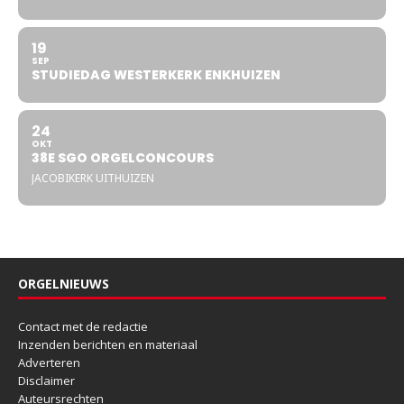
19
SEP
STUDIEDAG WESTERKERK ENKHUIZEN
24
OKT
38E SGO ORGELCONCOURS
JACOBIKERK UITHUIZEN
ORGELNIEUWS
Contact met de redactie
Inzenden berichten en materiaal
Adverteren
Disclaimer
Auteursrechten