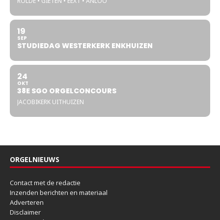
ROLDE • GIETEN • EEXT • ANLOO
19
SEP
STUDIEDAG WESTERKERK ENKHUIZEN
24
OKT
38E SGO ORGELCONCOURS
JACOBIKERK UITHUIZEN
ORGELNIEUWS
Contact met de redactie
Inzenden berichten en materiaal
Adverteren
Disclaimer